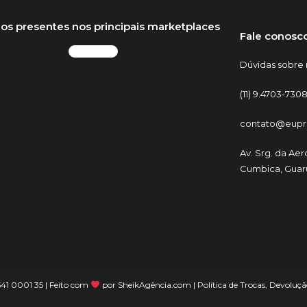
os presentes nos principais marketplaces
Fale conosc
Dúvidas sobre 
(11) 9.4703-7308
contato@eupr
Av. Srg. da Aer
Cumbica, Guaru
 541 0001 35 | Feito com
por
SheikAgência.com
| Política de Trocas, Devolu