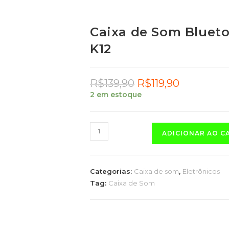
Caixa de Som Blueto
K12
R$
139,90
R$
119,90
2 em estoque
ADICIONAR AO C
Categorias:
Caixa de som
,
Eletrônicos
Tag:
Caixa de Som