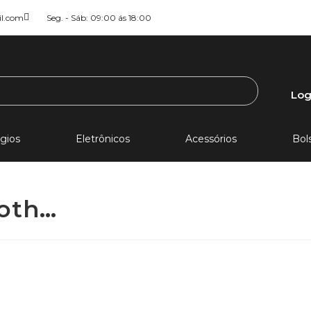
il.com
Seg. - Sáb: 09:00 ás 18:00
Log
gios
Eletrônicos
Acessórios
Bol
ooth…