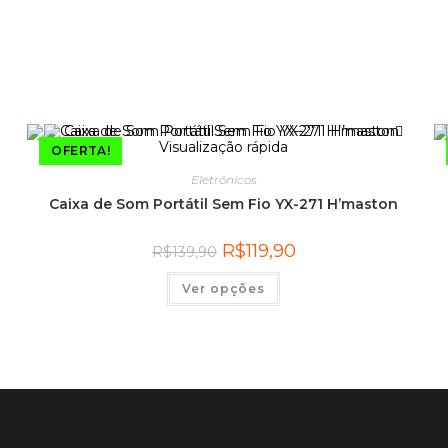
Visualização rápida
OFERTA!
Eletrônicos
Caixa de Som Portátil Sem Fio YX-271 H’maston
R$
119,90
R$
139,90
Ver opções