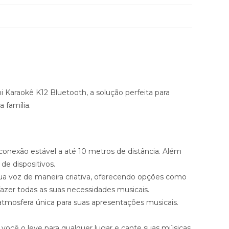
Karaokê K12 Bluetooth, a solução perfeita para
 família.
onexão estável a até 10 metros de distância. Além
e dispositivos.
ua voz de maneira criativa, oferecendo opções como
azer todas as suas necessidades musicais.
mosfera única para suas apresentações musicais.
e você o leve para qualquer lugar e cante suas músicas