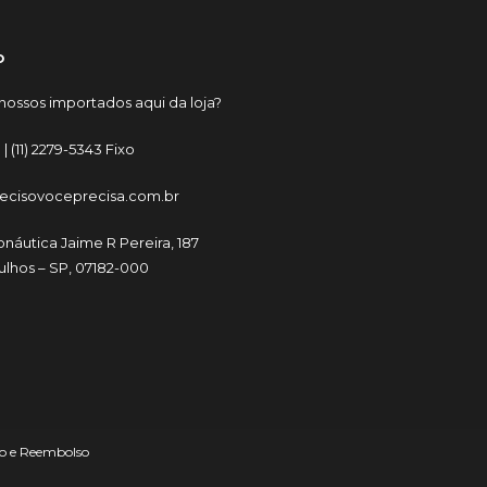
o
nossos importados aqui da loja?
 |
(11) 2279-5343 Fixo
ecisovoceprecisa.com.br
onáutica Jaime R Pereira, 187
lhos – SP, 07182-000
ção e Reembolso