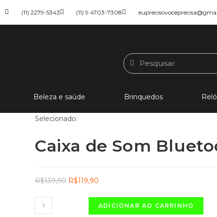
(11) 2279-5343
(11) 9 4703-7308
euprecisovoceprecisa@gma
Beleza e saúde
Brinquedos
Reló
Selecionado:
Caixa de Som Bluet
R$
139,90
R$
119,90
ADICIONAR AO CARRINHO