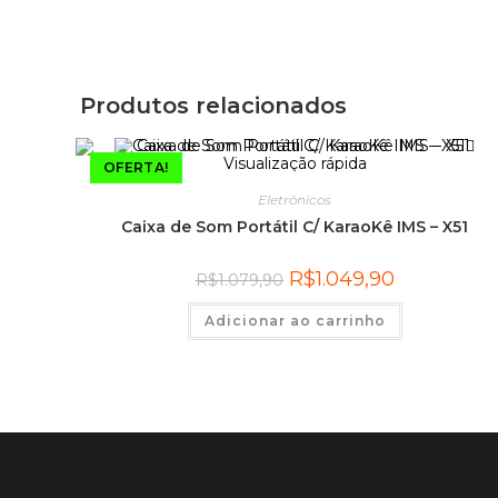
Produtos relacionados
Visualização rápida
OFERTA!
Eletrônicos
Caixa de Som Portátil C/ KaraoKê IMS – X51
R$
1.049,90
R$
1.079,90
Adicionar ao carrinho