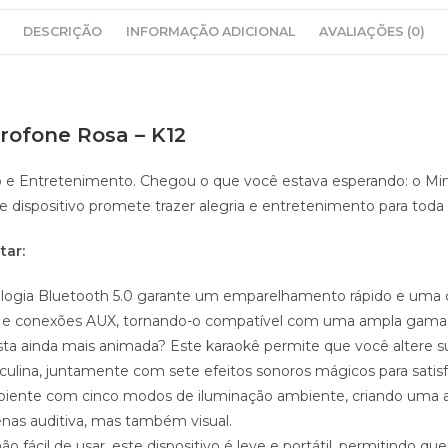
DESCRIÇÃO
INFORMAÇÃO ADICIONAL
AVALIAÇÕES (0)
rofone Rosa – K12
o e Entretenimento. Chegou o que você estava esperando: o Mini 
dispositivo promete trazer alegria e entretenimento para toda a
tar:
ologia Bluetooth 5.0 garante um emparelhamento rápido e uma c
USB e conexões AUX, tornando-o compatível com uma ampla gama d
ta ainda mais animada? Este karaokê permite que você altere s
lina, juntamente com sete efeitos sonoros mágicos para satisf
biente com cinco modos de iluminação ambiente, criando uma at
nas auditiva, mas também visual.
fácil de usar, este dispositivo é leve e portátil, permitindo qu