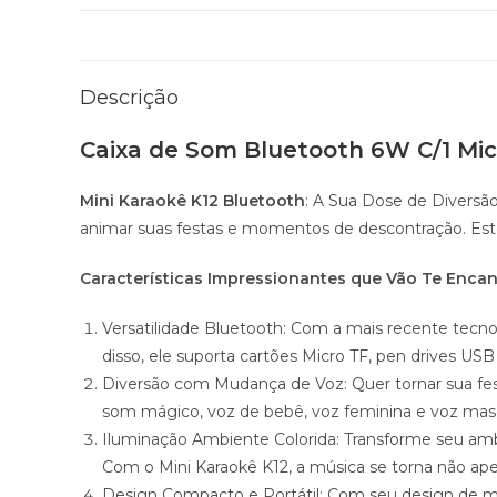
Descrição
Caixa de Som Bluetooth 6W C/1 Mic
Mini Karaokê K12 Bluetooth
: A Sua Dose de Diversã
animar suas festas e momentos de descontração. Este 
Características Impressionantes que Vão Te Encan
Versatilidade Bluetooth: Com a mais recente tecn
disso, ele suporta cartões Micro TF, pen drives 
Diversão com Mudança de Voz: Quer tornar sua fes
som mágico, voz de bebê, voz feminina e voz mascu
Iluminação Ambiente Colorida: Transforme seu am
Com o Mini Karaokê K12, a música se torna não ape
Design Compacto e Portátil: Com seu design de mão 