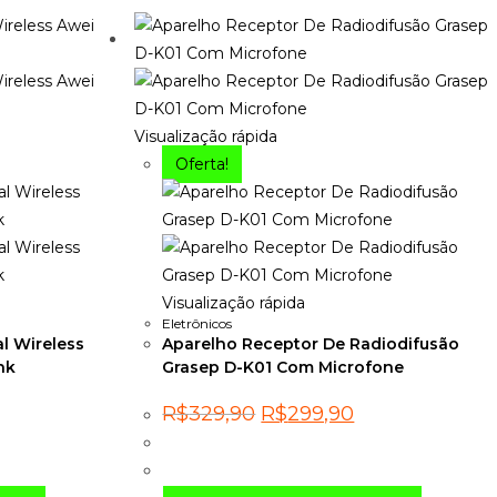
Visualização rápida
Oferta!
Visualização rápida
Eletrônicos
al Wireless
Aparelho Receptor De Radiodifusão
nk
Grasep D-K01 Com Microfone
O
O
R$
329,90
R$
299,90
eço
preço
preço
ual
original
atual
era:
é:
399,90.
R$329,90.
R$299,90.