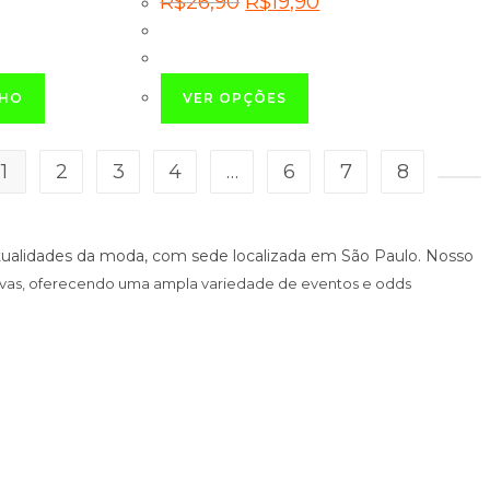
R$
26,90
R$
19,90
preço
preço
original
atual
era:
é:
90.
R$26,90.
R$19,90.
Este
NHO
VER OPÇÕES
produto
tem
várias
1
2
3
4
…
6
7
8
variantes.
As
opções
alidades da moda, com sede localizada em São Paulo. Nosso
podem
ivas, oferecendo uma ampla variedade de eventos e odds
ser
escolhidas
na
página
do
produto