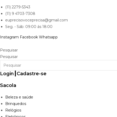
Ir
(11) 2279-5343
para
(11) 9 4703-7308
o
euprecisovoceprecisa@gmail.com
conteúdo
Seg. - Sáb: 09:00 ás 18:00
Instagram
Facebook
Whatsapp
Pesquisar
Pesquisar
Login┃Cadastre-se
Sacola
Beleza e saúde
Brinquedos
Relógios
Eletrônicos