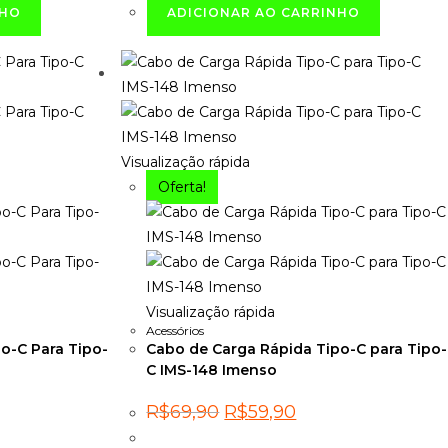
NHO
ADICIONAR AO CARRINHO
Visualização rápida
Oferta!
Visualização rápida
Acessórios
o-C Para Tipo-
Cabo de Carga Rápida Tipo-C para Tipo-
C IMS-148 Imenso
O
O
R$
69,90
R$
59,90
preço
preço
original
atual