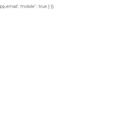
p,email', 'mobile' : true } });
lítica de Trocas, Devolução e Reembolso