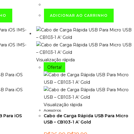
era:
é:
90.
R$69,90.
R$59,90.
NHO
ADICIONAR AO CARRINHO
Visualização rápida
Oferta!
Visualização rápida
Acessórios
B Para iOS
Cabo de Carga Rápida USB Para Micro
USB – CB103-1 A’ Gold
O
O