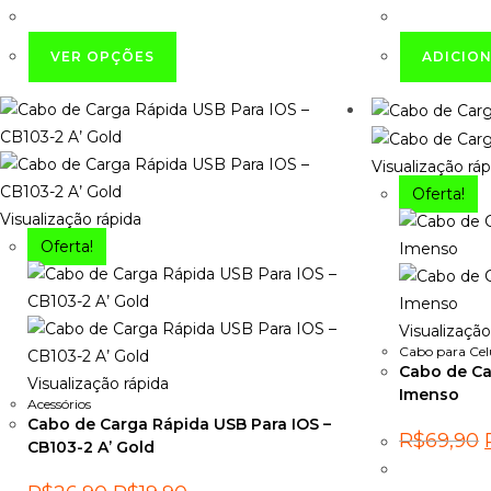
era:
é:
e
R$55,90.
R$39,90.
Este
VER OPÇÕES
ADICIO
produto
tem
várias
variantes.
Visualização ráp
As
Oferta!
opções
Visualização rápida
podem
Oferta!
ser
escolhidas
na
Visualização
página
Cabo para Cel
do
Cabo de Ca
Visualização rápida
Imenso
produto
Acessórios
Cabo de Carga Rápida USB Para IOS –
R$
69,90
CB103-2 A’ Gold
o
e
O
O