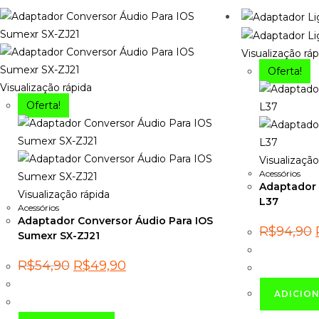
Visualização ráp
Oferta!
Visualização rápida
Oferta!
Visualização
Acessórios
Adaptador 
Visualização rápida
L37
Acessórios
Adaptador Conversor Áudio Para IOS
R$
94,90
Sumexr SX-ZJ21
O
O
R$
54,90
R$
49,90
preço
preço
original
atual
era:
é:
ADICIO
R$54,90.
R$49,90.