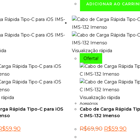
ADICIONAR AO CARRI
ida
Visualização rápida
Oferta!
 rápida
Visualização rápida
Acessórios
rga Rápida Tipo-C para iOS
Cabo de Carga Rápida Tip
enso
C IMS-132 Imenso
O
O
O
O
R$
59,90
R$
69,90
R$
59,90
preço
preço
preço
preço
riginal
atual
original
atual