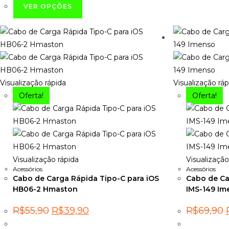
Este
VER OPÇÕES
produto
tem
várias
variantes.
As
opções
Visualização rápida
Visualização ráp
podem
Oferta!
Oferta!
ser
escolhidas
na
página
do
Visualização rápida
Visualização
produto
Acessórios
Acessórios
Cabo de Carga Rápida Tipo-C para iOS
Cabo de Ca
HB06-2 Hmaston
IMS-149 Im
O
O
R$
55,90
R$
39,90
R$
69,90
preço
preço
original
atual
o