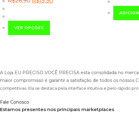
R$
26,90
R$
19,90
preço
preço
original
atual
era:
é:
ADICIO
R$26,90.
R$19,90.
Este
VER OPÇÕES
produto
tem
várias
variantes.
As
opções
A Loja EU PRECISO VOCÊ PRECISA esta consolidada no mercado
podem
maior compromisso é garantir a satisfação de todos os nossos C
ser
competitivas. Ela se destaca pela interface intuitiva e pelo rápido 
escolhidas
na
Fale Conosco
Estamos presentes nos principais marketplaces
página
do
produto