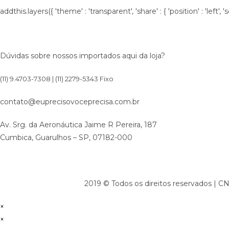
addthis.layers({ 'theme' : 'transparent', 'share' : { 'position' : 'lef
Fale conosco
Dúvidas sobre nossos importados aqui da loja?
(11) 9.4703-7308 |
(11) 2279-5343 Fixo
contato@euprecisovoceprecisa.com.br
Av. Srg. da Aeronáutica Jaime R Pereira, 187
Cumbica, Guarulhos – SP, 07182-000
2019 © Todos os direitos reservados | C
×
×