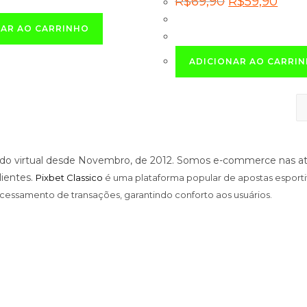
R$
69,90
R$
59,90
R$69,90.
R$59,90.
preço
preço
original
atual
era:
é:
NAR AO CARRINHO
R$69,90.
R$59,
ADICIONAR AO CARRI
 virtual desde Novembro, de 2012. Somos e-commerce nas atu
lientes.
Pixbet Classico
é uma plataforma popular de apostas esport
processamento de transações, garantindo conforto aos usuários.