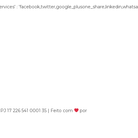
t', 'services' : 'facebook,twitter,google_plusone_share,linkedin,whatsap
NPJ 17 226 541 0001 35 | Feito com
por
SheikAgência.com
| Po