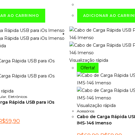
ra:
é:
era:
é:
R$69,90.
R$59,90.
R$69,90.
R$59,
NAR AO CARRINHO
ADICIONAR AO CARRI
ida
Visualização rápida
Oferta!
 rápida
ular
,
Eletrônicos
rga Rápida USB para iOs
Visualização rápida
Acessórios
Cabo de Carga Rápida US
O
O
R$
59,90
IMS-146 Imenso
preço
preço
riginal
atual
ra:
é:
O
O