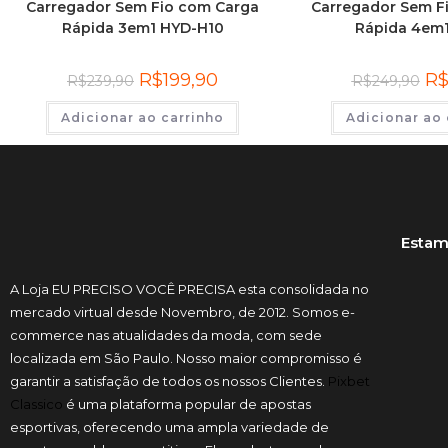
Carregador Sem Fio com Carga
Carregador Sem F
Rápida 3em1 HYD-H10
Rápida 4em
R$
199,90
R
R$
239,90
R$
249,90
Adicionar ao carrinho
Adicionar ao 
Estam
A Loja EU PRECISO VOCÊ PRECISA esta consolidada no
mercado virtual desde Novembro, de 2012. Somos e-
commerce nas atualidades da moda, com sede
localizada em São Paulo. Nosso maior compromisso é
garantir a satisfação de todos os nossos Clientes.
Pixbet
Classico
é uma plataforma popular de apostas
esportivas, oferecendo uma ampla variedade de