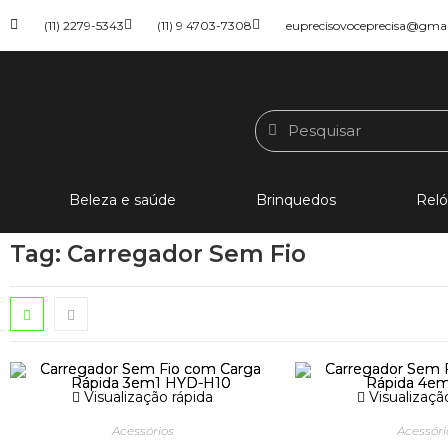
(11) 2279-5343
(11) 9 4703-7308
euprecisovoceprecisa@gma
Beleza e saúde
Brinquedos
Reló
Tag: Carregador Sem Fio
Visualização rápida
Visualizaçã
Acessórios
Acessóri