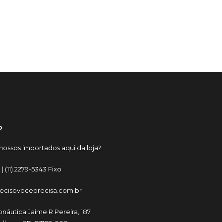
o
nossos importados aqui da loja?
 |
(11) 2279-5343 Fixo
ecisovoceprecisa.com.br
onáutica Jaime R Pereira, 187