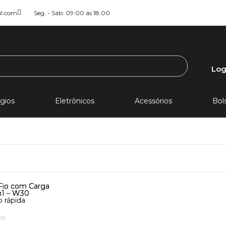
il.com
Seg. - Sáb: 09:00 ás 18:00
Log
gios
Eletrônicos
Acessórios
Bol
o rápida
os