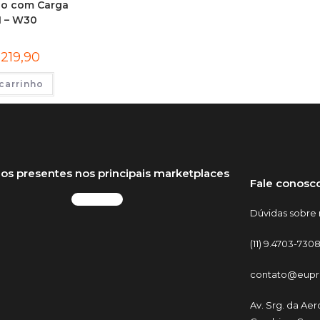
io com Carga
1 – W30
$
219,90
carrinho
os presentes nos principais marketplaces
Fale conosc
Dúvidas sobre 
(11) 9.4703-7308
contato@eupr
Av. Srg. da Aer