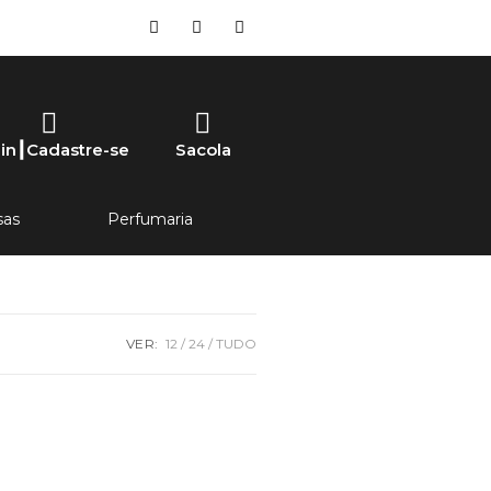
in┃Cadastre-se
Sacola
sas
Perfumaria
VER:
12
24
TUDO